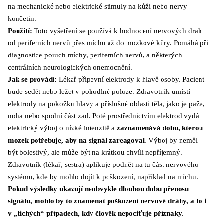
na mechanické nebo elektrické stimuly na kůži nebo nervy
končetin.
Použití:
Toto vyšetření se používá k hodnocení nervových drah
od periferních nervů přes míchu až do mozkové kůry. Pomáhá při
diagnostice poruch míchy, periferních nervů, a některých
centrálních neurologických onemocnění.
Jak se provádí:
Lékař připevní elektrody k hlavě osoby. Pacient
bude sedět nebo ležet v pohodlné poloze. Zdravotník umístí
elektrody na pokožku hlavy a příslušné oblasti těla, jako je paže,
noha nebo spodní část zad. Poté prostřednictvím elektrod vydá
elektrický výboj o nízké intenzitě a
zaznamenává dobu, kterou
mozek potřebuje, aby na signál zareagoval
. Výboj by neměl
být bolestivý, ale může být na krátkou chvíli nepříjemný.
Zdravotník (lékař, sestra) aplikuje podnět na tu část nervového
systému, kde by mohlo dojít k poškození, například na míchu.
Pokud výsledky ukazují neobvykle dlouhou dobu přenosu
signálu, mohlo by to znamenat poškození nervové dráhy, a to i
v „tichých“ případech, kdy člověk nepociťuje příznaky.