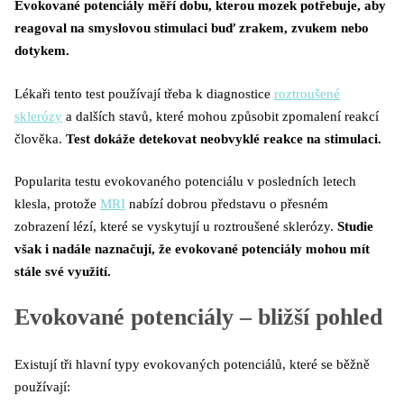
Evokované potenciály měří dobu, kterou mozek potřebuje, aby
reagoval na smyslovou stimulaci buď zrakem, zvukem nebo
dotykem.
Lékaři tento test používají třeba k diagnostice
roztroušené
sklerózy
a dalších stavů, které mohou způsobit zpomalení reakcí
člověka.
Test dokáže detekovat neobvyklé reakce na stimulaci.
Popularita testu evokovaného potenciálu v posledních letech
klesla, protože
MRI
nabízí dobrou představu o přesném
zobrazení lézí, které se vyskytují u roztroušené sklerózy.
Studie
však i nadále naznačují, že evokované potenciály mohou mít
stále své využití.
Evokované potenciály – bližší pohled
Existují tři hlavní typy evokovaných potenciálů, které se běžně
používají: