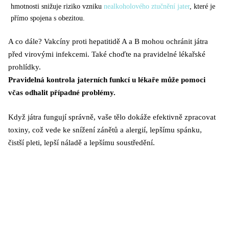
hmotnosti snižuje riziko vzniku
nealkoholového ztučnění jater
, které je
přímo spojena s obezitou.
A co dále? Vakcíny proti hepatitidě A a B mohou ochránit játra
před virovými infekcemi. Také choďte na pravidelné lékařské
prohlídky.
Pravidelná kontrola jaterních funkcí u lékaře může pomoci
včas odhalit případné problémy.
Když játra fungují správně, vaše tělo dokáže efektivně zpracovat
toxiny, což vede ke snížení zánětů a alergií, lepšímu spánku,
čistší pleti, lepší náladě a lepšímu soustředění.