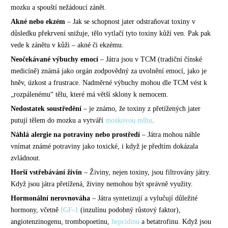
mozku a spouští nežádoucí zánět.
Akné nebo ekzém
– Jak se schopnost jater odstraňovat toxiny v
důsledku překrvení snižuje, tělo vytlačí tyto toxiny kůží ven. Pak pak
vede k zánětu v kůži – akné či ekzému.
Neočekávané výbuchy emocí
– Játra jsou v TCM (tradiční čínské
medicíně) známá jako orgán zodpovědný za uvolnění emocí, jako je
hněv, úzkost a frustrace. Nadměrné výbuchy mohou dle TCM vést k
„rozpálenému“ tělu, které má větší sklony k nemocem.
Nedostatek soustředění
– je známo, že toxiny z přetížených jater
putují tělem do mozku a vytváří
mozkovou mlhu
.
Náhlá alergie na potraviny nebo prostředí
– Játra mohou náhle
vnímat známé potraviny jako toxické, i když je předtím dokázala
zvládnout.
Horší vstřebávání živin
– Živiny, nejen toxiny, jsou filtrovány játry.
Když jsou játra přetížená, živiny nemohou být správně využity.
Hormonální nerovnováha
– Játra syntetizují a vylučují důležité
hormony, včetně
IGF-1
(inzulínu podobný růstový faktor),
angiotenzinogenu, trombopoetinu,
hepcidinu
a betatrofinu. Když jsou