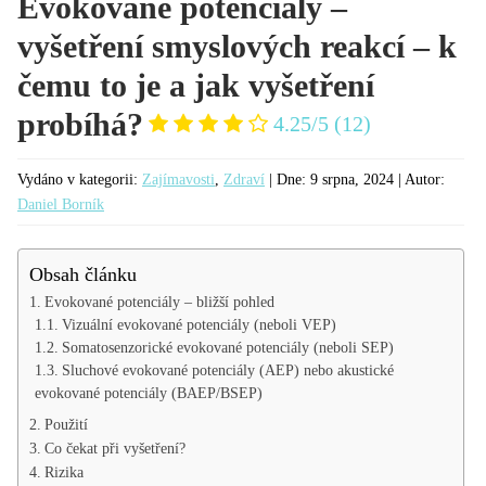
Evokované potenciály –
vyšetření smyslových reakcí – k
čemu to je a jak vyšetření
probíhá?
4.25/5
(12)
Vydáno v kategorii:
Zajímavosti
,
Zdraví
| Dne:
9 srpna, 2024 |
Autor:
Daniel Borník
Obsah článku
Evokované potenciály – bližší pohled
Vizuální evokované potenciály (neboli VEP)
Somatosenzorické evokované potenciály (neboli SEP)
Sluchové evokované potenciály (AEP) nebo akustické
evokované potenciály (BAEP/BSEP)
Použití
Co čekat při vyšetření?
Rizika