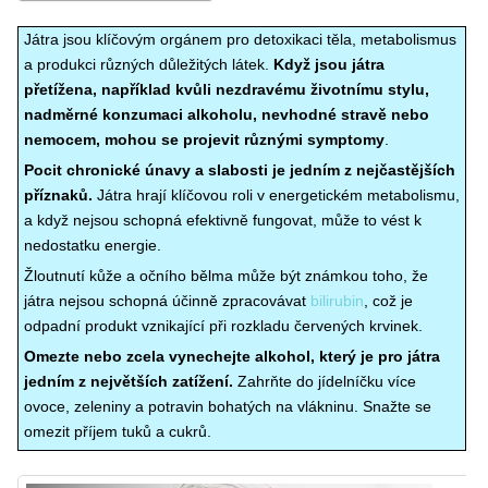
Játra jsou klíčovým orgánem pro detoxikaci těla, metabolismus
a produkci různých důležitých látek.
Když jsou játra
přetížena, například kvůli nezdravému životnímu stylu,
nadměrné konzumaci alkoholu, nevhodné stravě nebo
nemocem, mohou se projevit různými symptomy
.
Pocit chronické únavy a slabosti je jedním z nejčastějších
příznaků.
Játra hrají klíčovou roli v energetickém metabolismu,
a když nejsou schopná efektivně fungovat, může to vést k
nedostatku energie.
Žloutnutí kůže a očního bělma může být známkou toho, že
játra nejsou schopná účinně zpracovávat
bilirubin
, což je
odpadní produkt vznikající při rozkladu červených krvinek.
Omezte nebo zcela vynechejte alkohol, který je pro játra
jedním z největších zatížení.
Zahrňte do jídelníčku více
ovoce, zeleniny a potravin bohatých na vlákninu. Snažte se
omezit příjem tuků a cukrů.