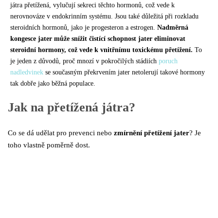
játra přetížená, vylučují sekreci těchto hormonů, což vede k
nerovnováze v endokrinním systému. Jsou také důležitá při rozkladu
steroidních hormonů, jako je progesteron a estrogen.
Nadměrná
kongesce jater může snížit čistící schopnost jater eliminovat
steroidní hormony, což vede k vnitřnímu toxickému přetížení.
To
je jeden z důvodů, proč mnozí v pokročilých stádiích
poruch
nadledvinek
se současným překrvením jater netolerují takové hormony
tak dobře jako běžná populace.
Jak na přetížená játra?
Co se dá udělat pro prevenci nebo
zmírnění přetížení jater
? Je
toho vlastně poměrně dost.