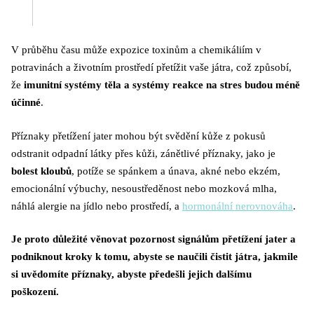
V průběhu času může expozice toxinům a chemikáliím v
potravinách a životním prostředí přetížit vaše játra, což způsobí,
že
imunitní systémy těla a systémy reakce na stres budou méně
účinné
.
Příznaky přetížení jater mohou být svědění kůže z pokusů
odstranit odpadní látky přes kůži, zánětlivé příznaky, jako je
bolest kloubů
, potíže se spánkem a únava, akné nebo ekzém,
emocionální výbuchy, nesoustředěnost nebo mozková mlha,
náhlá alergie na jídlo nebo prostředí, a
hormonální nerovnováha
.
Je proto důležité věnovat pozornost signálům přetížení jater a
podniknout kroky k tomu, abyste se naučili čistit játra, jakmile
si uvědomíte příznaky, abyste předešli jejich dalšímu
poškození.