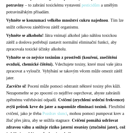
potraviny
– to zabrání toxickému vystavení
pesticidům
a umělým
potravinářským přísadám.
Vyhněte se konzumaci velkého množství cukru najednou
. Tím lze
snížit celkovou zánětlivou zátěž organismu.
Vyhněte se alkoholu!
Játra vnímají alkohol jako náhlou toxickou
zátěž a doslova potřebují zastavit normální eliminační funkci, aby
zpracovala toxické účinky alkoholu.
Vyhněte se co nejvíce toxinům z prostředí (kouření, znečištění
ovzduší, chemické čištění).
Vdechujete toxiny, které musí vaše játra
zpracovat a vyloučit. Vyhýbání se takovým věcem může omezit zátěž
jater.
Zacvičte si!
Pocení může pomoci odstranit některé toxiny přes kůži.
Nezapomeňte se po zpocení co nejdříve osprchovat, abyste zabránili
zpětnému vstřebávání odpadů.
Cvičení (zrychlení srdeční frekvence)
zvýší průtok krve do jater a napomůže eliminaci toxinů.
Flexibilní
cvičení, jako je třeba
Pozdrav slunci
, mohou pomoci pumpovat krev a
žluč přes játra, aby se snížila stagnace.
Cvičení pomáhá udržovat
zdravou váhu a snižuje riziko jaterní steatózy (ztučnění jater), což