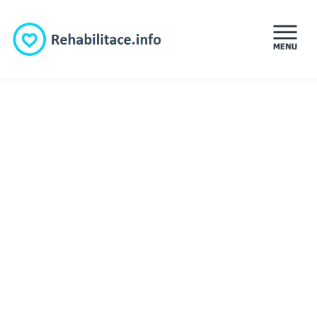
ÚVOD
REHABILITACE
MASÁŽE
LÉKÁRNY
LÁZNĚ
PORADNA