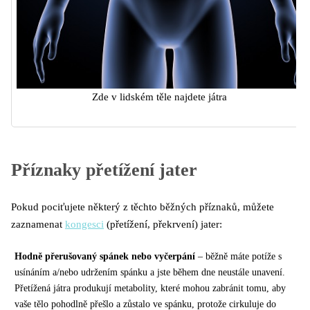
Zde v lidském těle najdete játra
Příznaky přetížení jater
Pokud pociťujete některý z těchto běžných příznaků, můžete
zaznamenat
kongesci
(přetížení, překrvení) jater:
Hodně přerušovaný spánek nebo vyčerpání
– běžně máte potíže s
usínáním a/nebo udržením spánku a jste během dne neustále unavení.
Přetížená játra produkují metabolity, které mohou zabránit tomu, aby
vaše tělo pohodlně přešlo a zůstalo ve spánku, protože cirkuluje do