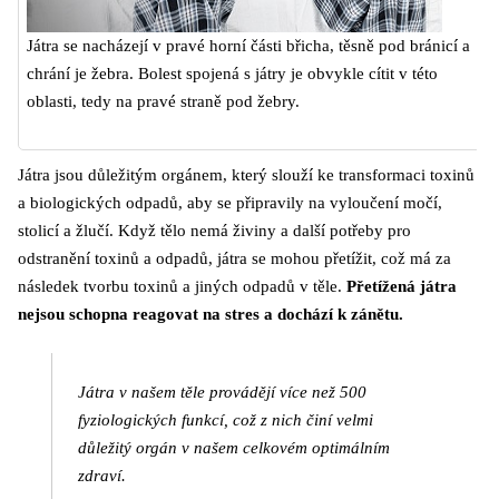
Játra se nacházejí v pravé horní části břicha, těsně pod bránicí a
chrání je žebra. Bolest spojená s játry je obvykle cítit v této
oblasti, tedy na pravé straně pod žebry.
Játra jsou důležitým orgánem, který slouží ke transformaci toxinů
a biologických odpadů, aby se připravily na vyloučení močí,
stolicí a žlučí. Když tělo nemá živiny a další potřeby pro
odstranění toxinů a odpadů, játra se mohou přetížit, což má za
následek tvorbu toxinů a jiných odpadů v těle.
Přetížená játra
nejsou schopna reagovat na stres a dochází k zánětu.
Játra v našem těle provádějí více než 500
fyziologických funkcí, což z nich činí velmi
důležitý orgán v našem celkovém optimálním
zdraví.