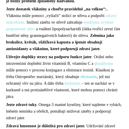
je běžný problém způsobený nadváhou.
Jezte dostatek vlákniny a choďte pravidelně „na velkou“:.
Vláknina může pomoci „vytlačit“ stolici ze střeva a podpořit
zdravý
mikrobiom
. Snížení zánětu ve střevě zabraňuje
syndromu zvýšené
propustnosti střev
a vnášení lipopolysacharidů (látka tvořící zevní část
buněčné stěny gramnegativních bakterií) do střeva.
Zelenina jako
brokolice, květák, růžičková kapusta a špenát obsahují
antioxidanty a vlákninu, které podporují zdraví jater.
Užívejte doplňky stravy na podporu funkce jater
. Orální nebo
intravenózní doplnění živin vitamínů B, vitamínu C a
glutathionu
může pomoci v procesu konjugace a eliminace toxinů. Klasikou je
třeba Ostropestřec mariánský, který obsahuje
silymarin
, jež má
ochranný vliv na játra. A dále třeba
kurkumin
– ten se nachází se v
kurkumě a má protizánětlivé vlastnosti, které mohou pomoci chránit
játra.
Jezte zdravé tuky.
Omega-3 mastné kyseliny, které najdeme v rybách,
lněném semínku a ořeších, pomáhají snižovat záněty a podporují
zdraví jater.
Zdravá hmotnost je důležitá pro zdraví jater.
Udržování zdravé