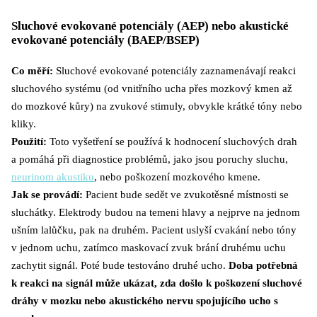
Sluchové evokované potenciály (AEP) nebo akustické
evokované potenciály (BAEP/BSEP)
Co měří:
Sluchové evokované potenciály zaznamenávají reakci
sluchového systému (od vnitřního ucha přes mozkový kmen až
do mozkové kůry) na zvukové stimuly, obvykle krátké tóny nebo
kliky.
Použití:
Toto vyšetření se používá k hodnocení sluchových drah
a pomáhá při diagnostice problémů, jako jsou poruchy sluchu,
neurinom akustiku
, nebo poškození mozkového kmene.
Jak se provádí:
Pacient bude sedět ve zvukotěsné místnosti se
sluchátky. Elektrody budou na temeni hlavy a nejprve na jednom
ušním lalůčku, pak na druhém. Pacient uslyší cvakání nebo tóny
v jednom uchu, zatímco maskovací zvuk brání druhému uchu
zachytit signál. Poté bude testováno druhé ucho.
Doba potřebná
k reakci na signál může ukázat, zda došlo k poškození sluchové
dráhy v mozku nebo akustického nervu spojujícího ucho s