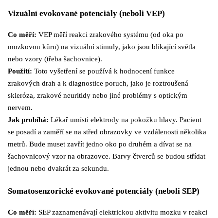
Vizuální evokované potenciály (neboli VEP)
Co měří:
VEP měří reakci zrakového systému (od oka po
mozkovou kůru) na vizuální stimuly, jako jsou blikající světla
nebo vzory (třeba šachovnice).
Použití:
Toto vyšetření se používá k hodnocení funkce
zrakových drah a k diagnostice poruch, jako je roztroušená
skleróza, zrakové neuritidy nebo jiné problémy s optickým
nervem.
Jak probíhá:
Lékař umístí elektrody na pokožku hlavy. Pacient
se posadí a zaměří se na střed obrazovky ve vzdálenosti několika
metrů. Bude muset zavřít jedno oko po druhém a dívat se na
šachovnicový vzor na obrazovce. Barvy čtverců se budou střídat
jednou nebo dvakrát za sekundu.
Somatosenzorické evokované potenciály (neboli SEP)
Co měří:
SEP zaznamenávají elektrickou aktivitu mozku v reakci