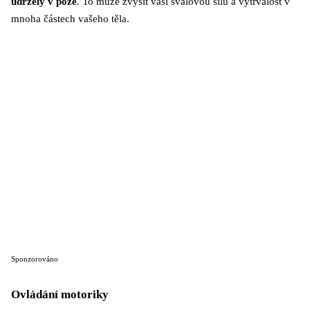
udržely v póze
. To může zvýšit vaši svalovou sílu a vytrvalost v
mnoha částech vašeho těla.
Sponzorováno
Ovládání motoriky