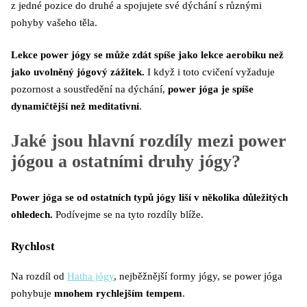
z jedné pozice do druhé a spojujete své dýchání s různými
pohyby vašeho těla.
Lekce power jógy se může zdát spíše jako lekce aerobiku než
jako uvolněný jógový zážitek.
I když i toto cvičení vyžaduje
pozornost a soustředění na dýchání,
power jóga je spíše
dynamičtější než meditativní
.
Jaké jsou hlavní rozdíly mezi power
jógou a ostatními druhy jógy?
Power jóga se od ostatních typů jógy liší v několika důležitých
ohledech.
Podívejme se na tyto rozdíly blíže.
Rychlost
Na rozdíl od
Hatha jógy
, nejběžnější formy jógy, se power jóga
pohybuje
mnohem rychlejším tempem
.