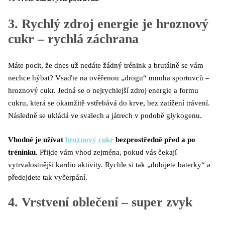
3. Rychlý zdroj energie je hroznový
cukr – rychlá záchrana
Máte pocit, že dnes už nedáte žádný trénink a brutálně se vám
nechce hýbat? Vsaďte na ověřenou „drogu“ mnoha sportovců –
hroznový cukr. Jedná se o nejrychlejší zdroj energie a formu
cukru, která se okamžitě vstřebává do krve, bez zatížení trávení.
Následně se ukládá ve svalech a játrech v podobě glykogenu.
Vhodné je užívat
hroznový cukr
bezprostředně před a po
tréninku.
Přijde vám vhod zejména, pokud vás čekají
vytrvalostnější kardio aktivity. Rychle si tak „dobijete baterky“ a
předejdete tak vyčerpání.
4. Vrstvení oblečení – super zvyk