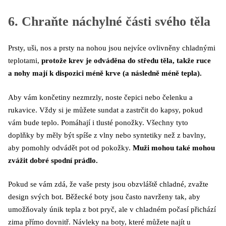
6. Chraňte náchylné části svého těla
Prsty, uši, nos a prsty na nohou jsou nejvíce ovlivněny chladnými
teplotami,
protože krev je odváděna do středu těla, takže ruce
a nohy mají k dispozici méně krve (a následně méně tepla).
Aby vám končetiny nezmrzly, noste čepici nebo čelenku a
rukavice. Vždy si je můžete sundat a zastrčit do kapsy, pokud
vám bude teplo. Pomáhají i tlusté ponožky. Všechny tyto
doplňky by měly být spíše z vlny nebo syntetiky než z bavlny,
aby pomohly odvádět pot od pokožky.
Muži mohou také mohou
zvážit dobré spodní prádlo.
Pokud se vám zdá, že vaše prsty jsou obzvláště chladné, zvažte
design svých bot. Běžecké boty jsou často navrženy tak, aby
umožňovaly únik tepla z bot pryč, ale v chladném počasí přichází
zima přímo dovnitř. Návleky na boty, které můžete najít u