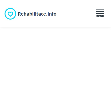
ÚVOD
REHABILITACE
MASÁŽE
LÉKÁRNY
LÁZNĚ
PORADNA