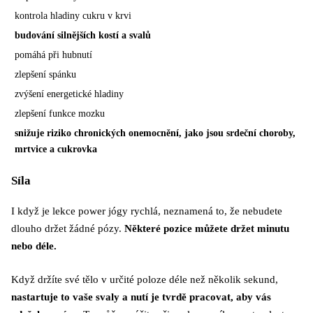
kontrola hladiny cukru v krvi
budování silnějších kostí a svalů
pomáhá při hubnutí
zlepšení spánku
zvýšení energetické hladiny
zlepšení funkce mozku
snižuje riziko chronických onemocnění, jako jsou srdeční choroby,
mrtvice a cukrovka
Síla
I když je lekce power jógy rychlá, neznamená to, že nebudete
dlouho držet žádné pózy.
Některé pozice můžete držet minutu
nebo déle.
Když držíte své tělo v určité poloze déle než několik sekund,
nastartuje to vaše svaly a nutí je tvrdě pracovat, aby vás