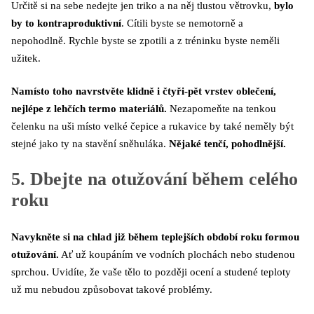
Určitě si na sebe nedejte jen triko a na něj tlustou větrovku,
bylo
by to kontraproduktivní
. Cítili byste se nemotorně a
nepohodlně. Rychle byste se zpotili a z tréninku byste neměli
užitek.
Namísto toho navrstvěte klidně i čtyři-pět vrstev oblečení,
nejlépe z lehčích termo materiálů.
Nezapomeňte na tenkou
čelenku na uši místo velké čepice a rukavice by také neměly být
stejné jako ty na stavění sněhuláka.
Nějaké tenčí, pohodlnější.
5. Dbejte na otužování během celého
roku
Navykněte si na chlad již během teplejších období roku formou
otužování.
Ať už koupáním ve vodních plochách nebo studenou
sprchou. Uvidíte, že vaše tělo to později ocení a studené teploty
už mu nebudou způsobovat takové problémy.