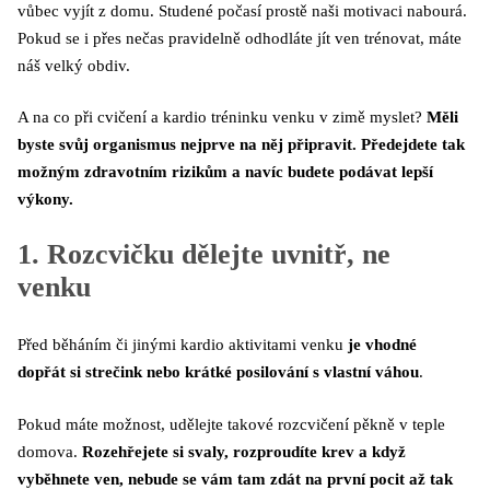
vůbec vyjít z domu. Studené počasí prostě naši motivaci nabourá.
Pokud se i přes nečas pravidelně odhodláte jít ven trénovat, máte
náš velký obdiv.
A na co při cvičení a kardio tréninku venku v zimě myslet?
Měli
byste svůj organismus nejprve na něj připravit. Předejdete tak
možným zdravotním rizikům a navíc budete podávat lepší
výkony.
1. Rozcvičku dělejte uvnitř, ne
venku
Před běháním či jinými kardio aktivitami venku
je vhodné
dopřát si strečink nebo krátké posilování s vlastní váhou
.
Pokud máte možnost, udělejte takové rozcvičení pěkně v teple
domova.
Rozehřejete si svaly, rozproudíte krev a když
vyběhnete ven, nebude se vám tam zdát na první pocit až tak