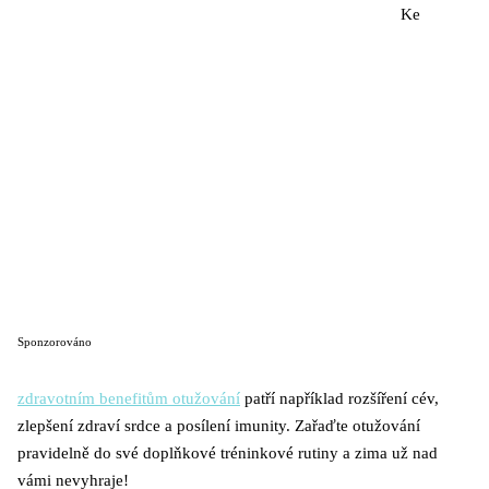
Ke
Sponzorováno
zdravotním benefitům otužování
patří například rozšíření cév,
zlepšení zdraví srdce a posílení imunity. Zařaďte otužování
pravidelně do své doplňkové tréninkové rutiny a zima už nad
vámi nevyhraje!