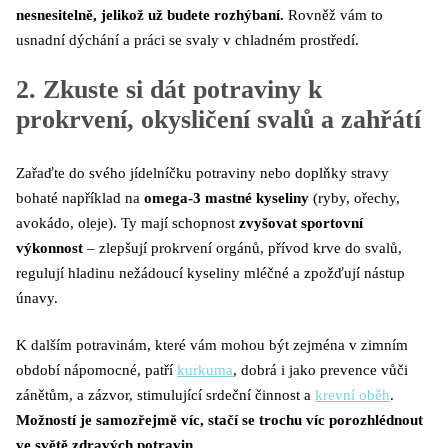
nesnesitelně, jelikož už budete rozhýbaní.
Rovněž vám to
usnadní dýchání a práci se svaly v chladném prostředí.
2. Zkuste si dát potraviny k
prokrvení, okysličení svalů a zahřátí
Zařaďte do svého jídelníčku potraviny nebo doplňky stravy
bohaté například na
omega-3 mastné kyseliny
(ryby, ořechy,
avokádo, oleje). Ty mají schopnost
zvyšovat sportovní
výkonnost
– zlepšují prokrvení orgánů, přívod krve do svalů,
regulují hladinu nežádoucí kyseliny mléčné a zpožďují nástup
únavy.
K dalším potravinám, které vám mohou být zejména v zimním
období nápomocné, patří
kurkuma
, dobrá i jako prevence vůči
zánětům, a zázvor, stimulující srdeční činnost a
krevní oběh
.
Možností je samozřejmě víc, stačí se trochu víc porozhlédnout
ve světě zdravých potravin.