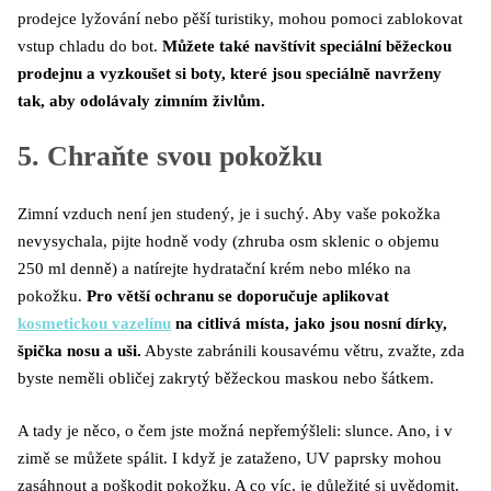
prodejce lyžování nebo pěší turistiky, mohou pomoci zablokovat
vstup chladu do bot.
Můžete také navštívit speciální běžeckou
prodejnu a vyzkoušet si boty, které jsou speciálně navrženy
tak, aby odolávaly zimním živlům.
5. Chraňte svou pokožku
Zimní vzduch není jen studený, je i suchý. Aby vaše pokožka
nevysychala, pijte hodně vody (zhruba osm sklenic o objemu
250 ml denně) a natírejte hydratační krém nebo mléko na
pokožku.
Pro větší ochranu se doporučuje aplikovat
kosmetickou vazelínu
na citlivá místa, jako jsou nosní dírky,
špička nosu a uši.
Abyste zabránili kousavému větru, zvažte, zda
byste neměli obličej zakrytý běžeckou maskou nebo šátkem.
A tady je něco, o čem jste možná nepřemýšleli: slunce. Ano, i v
zimě se můžete spálit. I když je zataženo, UV paprsky mohou
zasáhnout a poškodit pokožku. A co víc, je důležité si uvědomit,