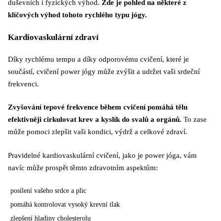
duševních i fyzických výhod.
Zde je pohled na některé z
klíčových výhod tohoto rychlého typu jógy.
Kardiovaskulární zdraví
Díky rychlému tempu a díky odporovému cvičení, které je
součástí, cvičení power jógy může zvýšit a udržet vaši srdeční
frekvenci.
Zvyšování tepové frekvence během cvičení pomáhá tělu
efektivněji cirkulovat krev a kyslík do svalů a orgánů.
To zase
může pomoci zlepšit vaši kondici, výdrž a celkové zdraví.
Pravidelné kardiovaskulární cvičení, jako je power jóga, vám
navíc může prospět těmto zdravotním aspektům:
posílení vašeho srdce a plic
pomáhá kontrolovat vysoký krevní tlak
zlepšení hladiny cholesterolu