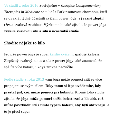
Ve studii z roku 2016
zveřejněné v časopise
Complementary
Therapies in Medicine
se u lidí s Parkinsonovou chorobou, kteří
se dvakrát týdně účastnili cvičení power jógy,
výrazně zlepšil
třes a svalová ztuhlost
. Výzkumníci také zjistili, že power jóga
zvýšila svalovou sílu a sílu u účastníků studie
.
Shodíte nějaké to kilo
Protože power jóga je super
kardio cvičení
,
spaluje kalorie
.
Zlepšený svalový tonus a síla z power jógy také znamená, že
spálíte více kalorií, i když zrovna necvičíte.
Podle studie z roku 2013
vám jóga může pomoci cítit se více
propojeni se svým tělem.
Díky tomu si lépe uvědomíte, kdy
přestat jíst, což může pomoci při hubnutí.
Kromě toho studie
zjistila, že
jóga může pomoci snížit bolesti zad a kloubů, což
může povzbudit lidi s tímto typem bolesti, aby byli aktivnější
. A
to je přeci super.