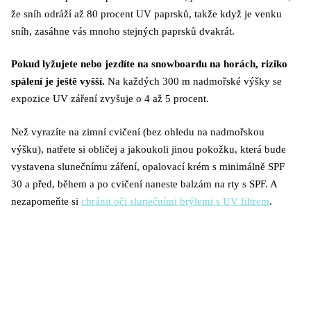
že sníh odráží až 80 procent UV paprsků, takže když je venku
sníh, zasáhne vás mnoho stejných paprsků dvakrát.
Pokud lyžujete nebo jezdíte na snowboardu na horách, riziko
spálení je ještě vyšší.
Na každých 300 m nadmořské výšky se
expozice UV záření zvyšuje o 4 až 5 procent.
Než vyrazíte na zimní cvičení (bez ohledu na nadmořskou
výšku), natřete si obličej a jakoukoli jinou pokožku, která bude
vystavena slunečnímu záření, opalovací krém s minimálně SPF
30 a před, během a po cvičení naneste balzám na rty s SPF. A
nezapomeňte si
chránit oči slunečními brýlemi s UV filtrem
.