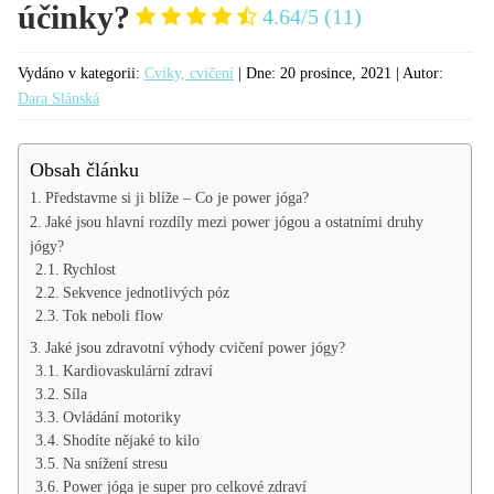
účinky?
4.64/5
(11)
Vydáno v kategorii:
Cviky, cvičení
| Dne:
20 prosince, 2021 |
Autor:
Dara Slánská
Obsah článku
Představme si ji blíže – Co je power jóga?
Jaké jsou hlavní rozdíly mezi power jógou a ostatními druhy
jógy?
Rychlost
Sekvence jednotlivých póz
Tok neboli flow
Jaké jsou zdravotní výhody cvičení power jógy?
Kardiovaskulární zdraví
Síla
Ovládání motoriky
Shodíte nějaké to kilo
Na snížení stresu
Power jóga je super pro celkové zdraví