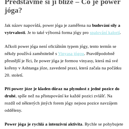
Představme si ji blíže – Co je power
jóga?
Jak název napovídá, power jóga je zaměřena na
budování síly a
vytrvalosti
. Je to také výborná forma jógy pro
spalování kalorií
.
Ačkoli power jóga není oficiálním typem jógy, tento termín se
někdy používá zaměnitelně s
Vinyasa jógou
. Pravděpodobně
přesnější je říci, že power jóga je formou vinyasy, která má své
kořeny v Ashtanga józe, zavedené praxi, která začala na počátku
20. století.
Při power józe je kladen důraz na plynulost z jedné pozice do
druhé
, spíše než na přistupování ke každé pozici zvlášť. Na
rozdíl od některých jiných forem jógy nejsou pozice navzájem
odděleny.
Power jóga je rychlá a intenzivní aktivita
. Rychle se pohybujete