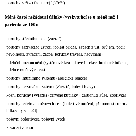
poruchy zažívacího ústrojí (křeče)
Méně časté nežádoucí účinky (vyskytující se u méně než 1
pacienta ze 100):
poruchy středního ucha (závrať)
poruchy zažívacího ústrojí (bolest břicha, zápach z úst, průjem, pocit
nevolnosti, zvracení,
zácpa, poruchy trávení, nadýmání)
infekční onemocnění (systémové kvasinkové infekce, houbové infekce,
infekce močových cest)
poruchy imunitního systému (alergické reakce)
poruchy nervového systému (závratě, bolesti hlavy)
kožní poruchy (vyrážka (červené pupínky), zarudnutí kůže, kopřivka)
poruchy ledvin a močových cest (bolestivé močení, přítomnost cukru a
bílkoviny v moči)
poševní bolestivost, poševní výtok
krvácení z nosu