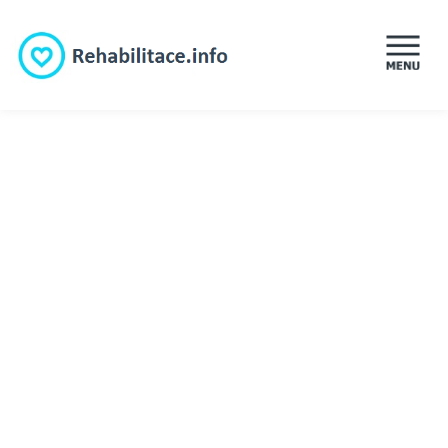
ÚVOD
REHABILITACE
MASÁŽE
LÉKÁRNY
LÁZNĚ
PORADNA