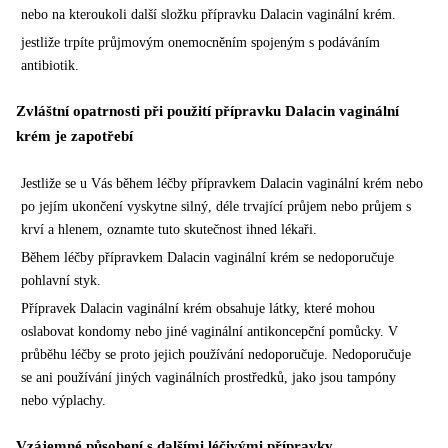
nebo na kteroukoli další složku
přípravku Dalacin vaginální krém.
jestliže trpíte průjmovým onemocněním spojeným s podáváním
antibiotik.
Zvláštní opatrnosti při použití přípravku Dalacin vaginální
krém je zapotřebí
Jestliže se u Vás během léčby přípravkem Dalacin vaginální krém nebo
po jejím ukončení vyskytne
silný, déle trvající průjem nebo průjem s
krví a hlenem, oznamte tuto skutečnost ihned lékaři.
Během léčby přípravkem Dalacin vaginální krém se nedoporučuje
pohlavní styk.
Přípravek Dalacin vaginální krém obsahuje látky, které mohou
oslabovat kondomy nebo jiné
vaginální antikoncepční pomůcky. V
průběhu léčby se proto jejich používání nedoporučuje.
Nedoporučuje
se ani používání jiných vaginálních prostředků, jako jsou tampóny
nebo výplachy.
Vzájemné působení s dalšími léčivými přípravky