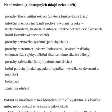
Není známo (z dostupných údajů nelze určit).
poruchy žláz s vnitřní sekrecí (zvýšená funkce štítné žlázy)
infekční onemocnění (zánět pochvy vyvolaný prvoky –
trichomonádami, bakteriální infekce,
infekce horních cest dýchacích,
kožní kvasinková onemocnění)
poruchy nervového systému (poruchy chuti)
poruchy menstruace, pánevní bolestivost, krvácení z dělohy,
endometrióza (výskyt děložní
sliznice mimo sliznici dělohy)
poruchy zažívacího ústrojí (nafouknuté břícho)
kožní poruchy (makulopapulární vyrážka – vyrážka se skvrnami a
pupínky)
bolest zad
zánětlivá zduření
Pokud se kterýkoli z nežádoucích účinků vyskytne v závažné
míře, nebo pokud si všimnete jakýchkoli